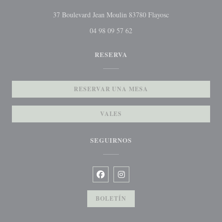
((abre en una nuev
37 Boulevard Jean Moulin 83780 Flayosc
04 98 09 57 62
RESERVA
RESERVAR UNA MESA
VALES
SEGUIRNOS
Facebook ((abre en una nueva ventana)
Instagram ((abre en una nueva v
BOLETÍN