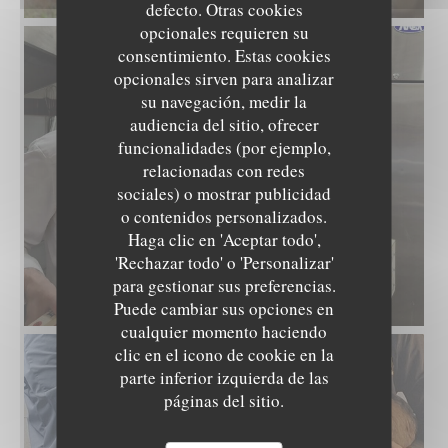
defecto. Otras cookies
opcionales requieren su
consentimiento. Estas cookies
opcionales sirven para analizar
su navegación, medir la
audiencia del sitio, ofrecer
funcionalidades (por ejemplo,
relacionadas con redes
sociales) o mostrar publicidad
LE NID - TABLE INTIMISTE
o contenidos personalizados.
Haga clic en 'Aceptar todo',
'Rechazar todo' o 'Personalizar'
para gestionar sus preferencias.
20250531_081149.jpg
Puede cambiar sus opciones en
cualquier momento haciendo
clic en el icono de cookie en la
parte inferior izquierda de las
páginas del sitio.