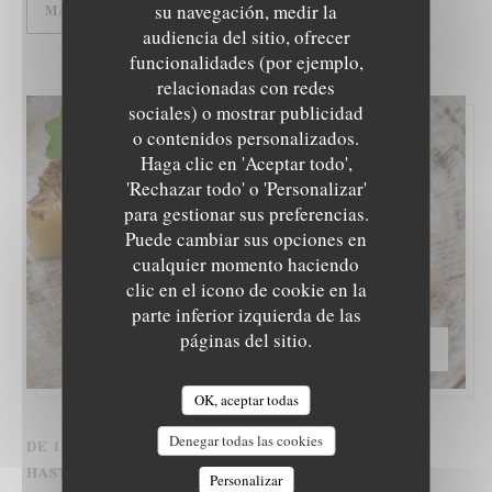
su navegación, medir la
((ABRE EN UNA NUEVA VENTANA))
MÁS INFORMACIÓN
audiencia del sitio, ofrecer
funcionalidades (por ejemplo,
relacionadas con redes
sociales) o mostrar publicidad
LE NID - TABLE INTIMISTE
o contenidos personalizados.
Haga clic en 'Aceptar todo',
'Rechazar todo' o 'Personalizar'
para gestionar sus preferencias.
Puede cambiar sus opciones en
cualquier momento haciendo
clic en el icono de cookie en la
parte inferior izquierda de las
páginas del sitio.
PRECIO —
€75.00
OK, aceptar todas
Denegar todas las cookies
DE 18/12/2026 HASTA LAS 19/12/2026 DE LAS 12H15
HASTA LAS 23H15
Personalizar