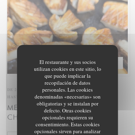
El restaurante y sus socios
PRECIO —
€65.00
utilizan cookies en este sitio, lo
que puede implicar la
recopilación de datos
personales. Las cookies
DE 20/11/2026 HASTA LAS 21/11/2026 DE LAS 12H15
denominadas «necesarias» son
HASTA LAS 22H45
obligatorias y se instalan por
MENÚ COLECCIÓN
defecto. Otras cookies
CHAMPIÑONES 2025-COPY
opcionales requieren su
consentimiento. Estas cookies
opcionales sirven para analizar