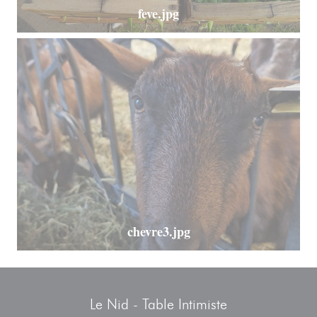
feve.jpg
chevre3.jpg
Le Nid - Table Intimiste