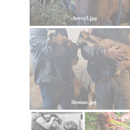
chevre3.jpg
thomas.jpg