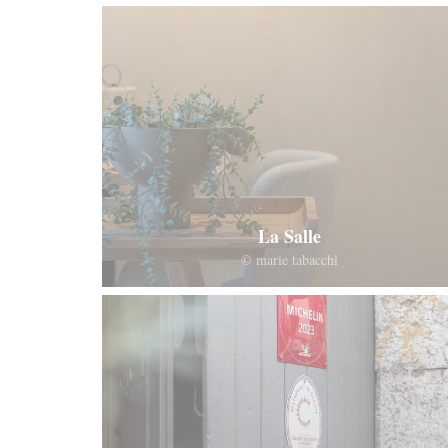
La Salle
© marie tabacchi