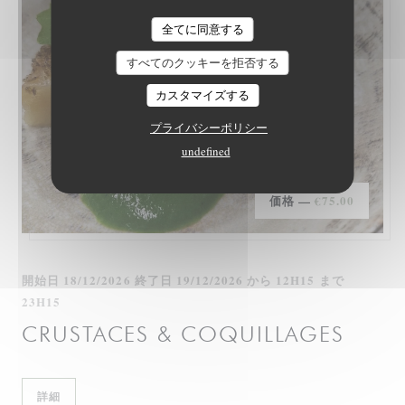
LE NID - TABLE INTIMISTE
全てに同意する
すべてのクッキーを拒否する
カスタマイズする
プライバシーポリシー
undefined
価格 —
€75.00
開始日 18/12/2026 終了日 19/12/2026 から 12H15 まで
23H15
CRUSTACES & COQUILLAGES
((新しいウィンドウで開きます))
詳細