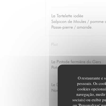
La Tartelette iodée
Salpicon de Moules / pomme d
Passe-pierre / amande.
Plat
La Pintade fermière du Gers
Potimarron / Simiane rôti à l'H
O restaurante e s
pessoais. Os coo
Le Dos de Truite confit à l'huile
cookies opcionai
Nori / Coco ce Provence / Shi
navegação, medir 
sociais) ou exibir p
ou 'Personalizar' p