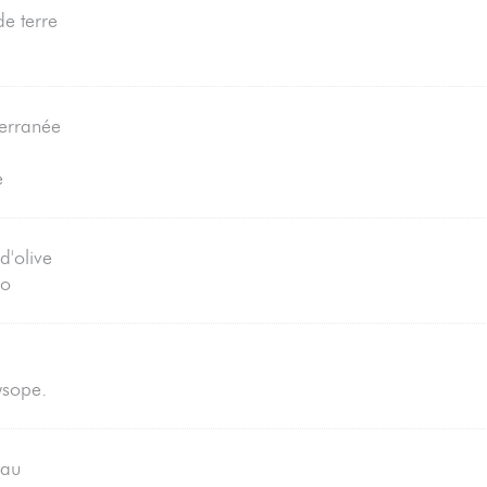
e terre
erranée
e
 d'olive
zo
ysope.
eau