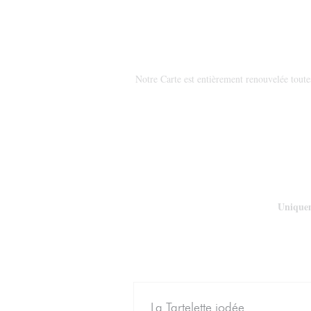
Notre Carte est entièrement renouvelée toutes
Uniquem
La Tartelette iodée