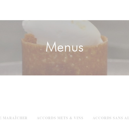
Menus
E MARAÎCHER
ACCORDS METS & VINS
ACCORDS SANS A