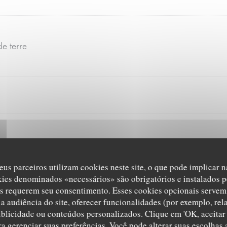
e terre
ysope.
eus parceiros utilizam cookies neste site, o que pode implicar 
kies denominados «necessários» são obrigatórios e instalados p
 d'olive
s requerem seu consentimento. Esses cookies opcionais servem 
zo
a audiência do site, oferecer funcionalidades (por exemplo, rel
ublicidade ou conteúdos personalizados. Clique em 'OK, aceitar 
ara gerenciar suas preferências. Você pode alterar suas escolha