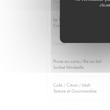
Fromage travaillé
clica
La Tomme de Vache de Tarad
Croque / Figue Bourjassotte
Dessert
Prune au curry / Riz au lait
Sorbet Mirabelle
Café / Citron / Malt
Texture et Gourmandise