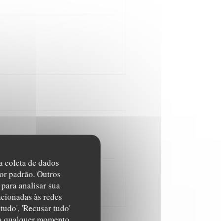
na coleta de dados
or padrão. Outros
para analisar sua
acionadas às redes
tudo', 'Recusar tudo'
s a qualquer momento