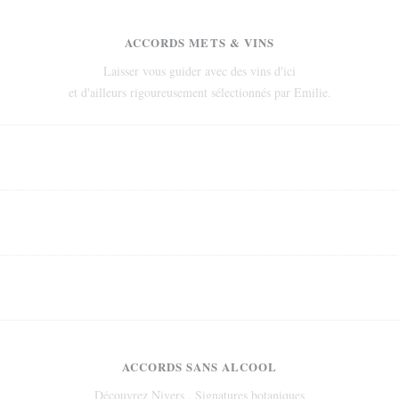
ACCORDS METS & VINS
Laisser vous guider avec des vins d'ici
et d'ailleurs rigoureusement sélectionnés par Emilie.
ACCORDS SANS ALCOOL
Découvrez Nivers , Signatures botaniques