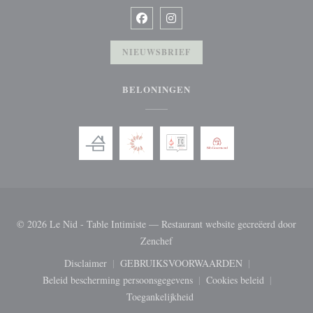
Facebook ((opent in een nieuw venster
Instagram ((opent in een nieuw v
NIEUWSBRIEF
BELONINGEN
© 2026 Le Nid - Table Intimiste — Restaurant website gecreëerd door
((opent in een nieuw venster))
Zenchef
Disclaimer
GEBRUIKSVOORWAARDEN
((opent in een nieuw venster))
((opent in een nieuw venster))
Beleid bescherming persoonsgegevens
Cookies beleid
((opent in een nieuw venster))
((opent in een nie
Toegankelijkheid
((opent in een nieuw venster))