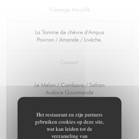
Fromage travaillé
La Tomme de chèvre d'Ampus
Poivron / Amande / Livèche.
Dessert
Le Melon / Combava / Safran
Audace Gourmande
Het restaurant en zijn partners
Framboises / Pistache
gebruiken cookies op deze site,
Marc de Provence
wat kan leiden tot de
Plaisir régressif
verzameling van