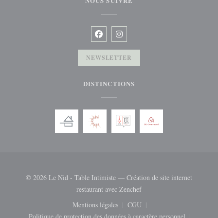
NOUS SUIVRE
Facebook ((ouvre une nouvelle fenêtre)
Instagram ((ouvre une nouvelle f
NEWSLETTER
DISTINCTIONS
© 2026 Le Nid - Table Intimiste — Création de site internet
((ouvre une nouvelle fenêtr
restaurant avec
Zenchef
Mentions légales
CGU
((ouvre une nouvelle fenêtre))
((ouvre une nouvelle fenêtre
Politique de protection des données à caractère personnel