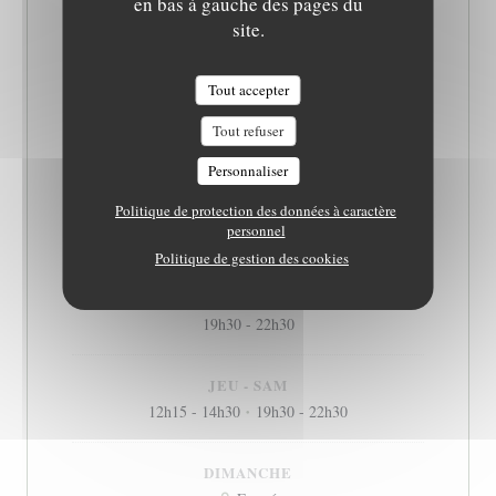
en bas à gauche des pages du
site.
HORAIRES
Tout accepter
LUNDI
Tout refuser
Fermé
Personnaliser
MARDI
Politique de protection des données à caractère
personnel
12h15 - 14h30
Politique de gestion des cookies
MERCREDI
19h30 - 22h30
JEU
-
SAM
12h15 - 14h30
19h30 - 22h30
•
DIMANCHE