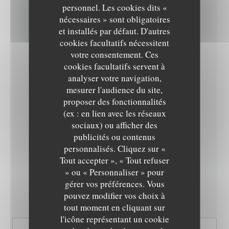
INFOS PRATIQUES
personnel. Les cookies dits «
nécessaires » sont obligatoires
et installés par défaut. D'autres
CUISINE
cookies facultatifs nécessitent
Cuisine Moderne, cuisine de saison, Meditérranéenne
votre consentement. Ces
cookies facultatifs servent à
TYPE DE RESTAURANT
analyser votre navigation,
Restaurant Gastronomique
mesurer l'audience du site,
proposer des fonctionnalités
SERVICES
(ex : en lien avec les réseaux
Réservation conseillée, Gluten free sur demande à la
sociaux) ou afficher des
réservation, Chèque cadeau, Cadre chaleureux et
publicités ou contenus
contemporain, Interdit aux chiens
personnalisés. Cliquez sur «
LE NID - TABLE INTIMISTE
Tout accepter », « Tout refuser
MOYENS DE PAIEMENT
» ou « Personnaliser » pour
Paiement mobile, Eurocard/Mastercard, Espèces, Visa,
gérer vos préférences. Vous
American Express
pouvez modifier vos choix à
tout moment en cliquant sur
l'icône représentant un cookie