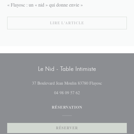
« Flayosc : un « nid » qui donne envie »
((OUVRE UNE NOUVELLE
LIRE L'ARTICLE
Le Nid - Table Intimiste
((ouvre une nouvel
37 Boulevard Jean Moulin 83780 Flayosc
04 98 09 57 62
RÉSERVATION
RÉSERVER