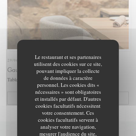
Le restaurant et ses partenaires
29/06/2025
utilisent des cookies sur ce site,
Gault Millau 2026
pouvant impliquer la collecte
de données à caractère
Table de Chef - 2 Toques
personnel. Les cookies dits «
nécessaires » sont obligatoires
((OUVRE UNE NOUVELLE
et installés par défaut. D'autres
LIRE L'ARTICLE
cookies facultatifs nécessitent
votre consentement. Ces
cookies facultatifs servent à
analyser votre navigation,
mesurer l'audience du site,