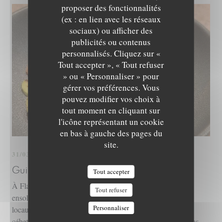
proposer des fonctionnalités
(ex : en lien avec les réseaux
sociaux) ou afficher des
publicités ou contenus
personnalisés. Cliquez sur «
LE NID - TABLE INTIMISTE
Tout accepter », « Tout refuser
» ou « Personnaliser » pour
gérer vos préférences. Vous
pouvez modifier vos choix à
tout moment en cliquant sur
l'icône représentant un cookie
en bas à gauche des pages du
site.
31/03/2025
Guide Michelin - Bibgourmand 2025
Tout accepter
À Flayosc, un couple de passionnés mitonne une cuisine
Tout refuser
ensoleillée qui sent bon le jardin du Sud avec ses produits
Personnaliser
locaux choisis avec soin. Les artichauts y dansent avec la
cébette dans un jus de barigoule parfumé à l’anis, et le repas