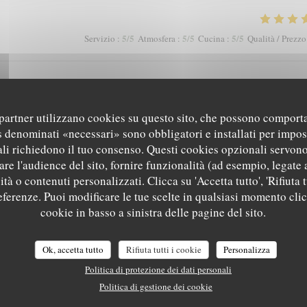
5
/5
5
/5
5
/5
Servizio
:
Atmosfera
:
Cucina
:
Qualità / Prezzo
ieux bref.. le top qui a de quoi faire rougir des établissements étoilés dont se
ux.. ici tout est plaisir des papilles merci
i partner utilizzano cookies su questo sito, che possono comporta
s denominati «necessari» sono obbligatori e installati per impos
li richiedono il tuo consenso. Questi cookies opzionali servono
re l'audience del sito, fornire funzionalità (ad esempio, legate 
5
/5
5
/5
5
/5
Servizio
:
Atmosfera
:
Cucina
:
Qualità / Prezzo
tà o contenuti personalizzati. Clicca su 'Accetta tutto', 'Rifiuta t
referenze. Puoi modificare le tue scelte in qualsiasi momento cli
LE NID - TABLE INTIMISTE
 passé une superbe soirée
cookie in basso a sinistra delle pagine del sito.
Ok, accetta tutto
Rifiuta tutti i cookie
Personalizza
Politica di protezione dei dati personali
5
/5
5
/5
5
/5
Servizio
:
Atmosfera
:
Cucina
:
Qualità / Prezzo
Politica di gestione dei cookie