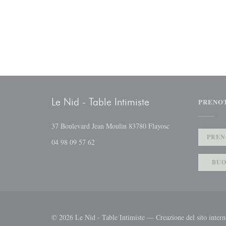
Le Nid - Table Intimiste
PRENO
((apre una nuova fin
37 Boulevard Jean Moulin 83780 Flayosc
PREN
04 98 09 57 62
BUO
© 2026 Le Nid - Table Intimiste — Creazione del sito intern