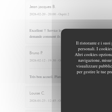
Jean jacques
B
2026-02-20
- 20:00 - Ospiti 2
Excellent !! Service les plats.. l'accord mets vin très judic
demande comment ils ont pu obtenir une étoile et parfois de
Il ristorante e i suo
personali. I cookie
Bruno
P
Altri cookies opziona
navigazione, misura
2026-02-12
- 19:30 - Ospiti 2
visualizzare pubblici
per gestire le tue p
Très bon accueil. Plats raffinés.Tres délicieux Nous avons
Louise
C
2026-01-23
- 12:45 - Ospiti 2