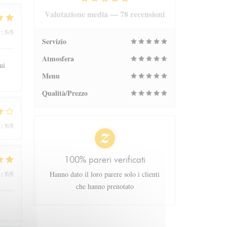
Valutazione media —
78 recensioni
5
/5
:
Servizio
Atmosfera
ui
Menu
Qualità/Prezzo
5
/5
:
100% pareri verificati
5
/5
:
Hanno dato il loro parere solo i clienti
che hanno prenotato