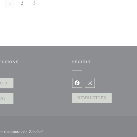
1
2
3
TAZIONE
SEGUICI
estra))
OTA
Facebook ((apre una nuova fine
Instagram ((apre una nuo
NEWSLETTER
NI
((apre una nuova finestra))
et ristorante con
Zenchef