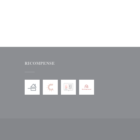
RICOMPENSE
stra))
va finestra))