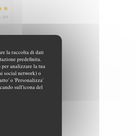
5
/5
:
re la raccolta di dati
tazione predefinita.
 per analizzare la tua
ai social network) o
5
/5
:
utto' o 'Personalizza'
ccando sull'icona del
5
/5
: