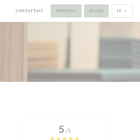
CONTATTACI
PRENOTA
BUONI
IT
((APRE UNA NUOVA FINESTRA))
((APRE UNA NUOVA FINESTRA))
5
/5