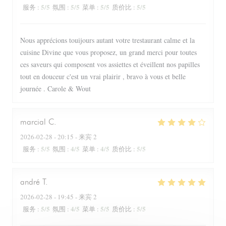
5
/5
5
/5
5
/5
5
/5
服务
:
氛围
:
菜单
:
质价比
:
Nous apprécions touijours autant votre trestaurant calme et la
cuisine Divine que vous proposez, un grand merci pour toutes
ces saveurs qui composent vos assiettes et éveillent nos papilles
tout en douceur c'est un vrai plairir , bravo à vous et belle
journée . Carole & Wout
marcial
C
2026-02-28
- 20:15 - 来宾 2
5
/5
4
/5
4
/5
5
/5
服务
:
氛围
:
菜单
:
质价比
:
andré
T
2026-02-28
- 19:45 - 来宾 2
5
/5
4
/5
5
/5
5
/5
服务
:
氛围
:
菜单
:
质价比
: