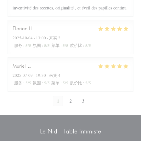
inventivité des recettes, originalité , et éveil des papilles continu
Florian
H
2025-10-04
- 13:00 - 来宾 2
5
/5
5
/5
5
/5
5
/5
服务
:
氛围
:
菜单
:
质价比
:
Muriel
L
2025-07-09
- 19:30 - 来宾 4
5
/5
5
/5
5
/5
5
/5
服务
:
氛围
:
菜单
:
质价比
:
1
2
3
Le Nid - Table Intimiste