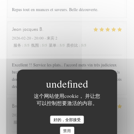
Repas tout en nuances et saveurs. Belle découverte.
Jean jacques
B
2026-02-20
- 20:00 - 来宾 2
5
/5
5
/5
5
/5
5
/5
服务
:
氛围
:
菜单
:
质价比
:
Excellent !! Service les plats.. l'accord mets vin très judicieux
bref.. le top qui a de quoi faire rougir des établissements étoilés
dont se demande comment ils ont pu obtenir une étoile et parfois
deux.. ici tout est plaisir des papilles merci
这个网站使用cookie， 并让您
可以控制想要激活的内容。
Bruno
P
2026-02-12
- 19:30 - 来宾 2
好的，全部接受
LE NID - TABLE INTIMISTE
5
/5
5
/5
5
/5
5
/5
服务
:
氛围
:
菜单
:
质价比
:
禁用