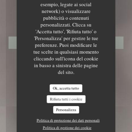
esempio, legate ai social
RISTORANTE GASTRONOMICO
•
FLAYOSC
network) o visualizzare
LE NID - TABLE INTIMISTE
pubblicità o contenuti
Le Nid - Table Intimiste
personalizzati. Clicca su
'Accetta tutto', 'Rifiuta tutto' o
'Personalizza' per gestire le tue
PRENOTA
preferenze. Puoi modificare le
tue scelte in qualsiasi momento
cliccando sull'icona del cookie
in basso a sinistra delle pagine
del sito.
Ok, accetta tutto
Rifiuta tutti i cookie
Personalizza
Politica di protezione dei dati personali
Politica di gestione dei cookie