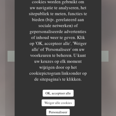
cookies worden gebruikt om
uw navigatie te analyseren, het
sitepubliek te meten, functies te
bieden (bijv. gerelateerd aan
sociale netwerken) of
GOURMET RESTAURANT
•
FLAYOSC
gepersonaliseerde advertenties
LE NID - TABLE INTIMISTE
Le Nid - Table Intimiste
of inhoud weer te geven. Klik
op 'OK, accepteer alle', 'Weiger
alle' of 'Personaliseer' om uw
voorkeuren te beheren. U kunt
RESERVEER EEN TAFEL
uw keuzes op elk moment
wijzigen door op het
cookiepictogram linksonder op
de sitepagina's te klikken.
OK, accepteer alle
Weiger alle cookies
Personaliseer