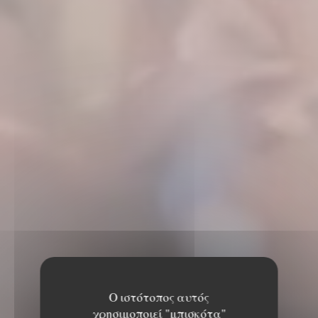
Ο ιστότοπος αυτός
χρησιμοποιεί "μπισκότα"