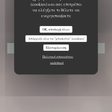
(cookies) και σας επιτρέπει
να ελέγξετε τι θέλετε να
ενεργοποιήσετε
ΓΚΟΥΡΜΈ ΕΣΤΙΑΤΌΡΙΟ
•
FLAYOSC
LE NID - TABLE INTIMISTE
Le Nid - Table Intimiste
OK, αποδοχή όλων
Απόρριψε όλα τα "μπισκότα" (cookies)
Εξατομίκευση
ΚΆΝΤΕ ΚΡΆΤΗΣΗ ΤΡΑΠΕΖΙΟΎ
Πολιτική απορρήτου
undefined