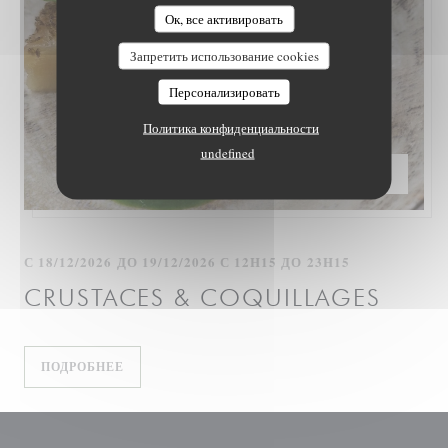
LE NID - TABLE INTIMISTE
Ок, все активировать
Запретить использование cookies
Персонализировать
Политика конфиденциальности
undefined
ЦЕНА —
€75.00
С 18/12/2026 ДО 19/12/2026 С 12H15 ДО 23H15
CRUSTACES & COQUILLAGES
((ОТКРЫВАЕТСЯ В НОВОМ ОКНЕ))
ПОДРОБНЕЕ