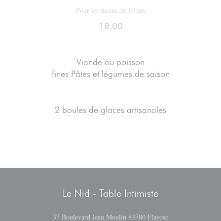
Pour les moins de 10 ans
18,00
Viande ou poisson
fines Pâtes et légumes de saison
2 boules de glaces artisanales
Le Nid - Table Intimiste
((abre en una nuev
37 Boulevard Jean Moulin 83780 Flayosc