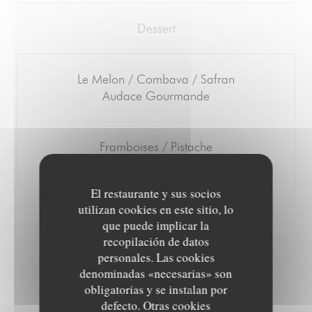
Dessert
Le Melon / Combava / Safran
Audace Gourmande
Framboises / Pistache
Marc de Provence
Plaisir régressif
El restaurante y sus socios
utilizan cookies en este sitio, lo
que puede implicar la
recopilación de datos
LE MARAÎCHER
personales. Las cookies
Autour des Légumes et des herbes de nos producteurs
denominadas «necesarias» son
obligatorias y se instalan por
40 € en 3 actes
defecto. Otras cookies