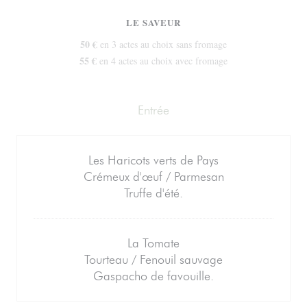
LE SAVEUR
50 €
en 3 actes au choix sans fromage
55 €
en 4 actes au choix avec fromage
Entrée
Les Haricots verts de Pays
Crémeux d'œuf / Parmesan
Truffe d'été.
La Tomate
Tourteau / Fenouil sauvage
Gaspacho de favouille.