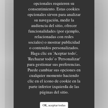
opcionales requieren su
consentimiento. Estas cookies
La Tomate / Fine ratatouille
opcionales sirven para analizar
Fenouil sauvage / gaspacho
su navegación, medir la
audiencia del sitio, ofrecer
funcionalidades (por ejemplo,
Légumes de nos maraîchers,
relacionadas con redes
sociales) o mostrar publicidad
Petit épeautre de Bras / Condiments
LE NID - TABLE INTIMISTE
o contenidos personalizados.
Haga clic en 'Aceptar todo',
'Rechazar todo' o 'Personalizar'
Framboises / Pistache
para gestionar sus preferencias.
Marc de Provence
Puede cambiar sus opciones en
Plaisir régressif
cualquier momento haciendo
clic en el icono de cookie en la
parte inferior izquierda de las
páginas del sitio.
ACCORDS METS & VINS
Laisser vous guider avec des vins d'ici
OK, aceptar todas
et d'ailleurs rigoureusement sélectionnés par Emilie.